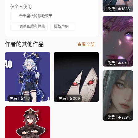
仅个人使用
免费
1886
辰东壁
千千壁纸的惊艳效果
调整画质和性能
版权声明
作者的其他作品
查看全部
免费
430
辰东壁
免费
147
免费
309
免费
2291
辰东壁