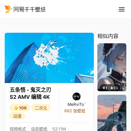
五条悟 - 鬼灭之刃 S2 AMV 编
精选
五条悟 - 鬼灭之刃 S2 AMV 编辑 4K
相似内容
￥1
93
辰东壁
五条悟 - 鬼灭之刃
S2 AMV 编辑 4K
MeRviTo`
106
二次元
662 张壁纸
动漫
视频格式
动态壁纸
52.11M