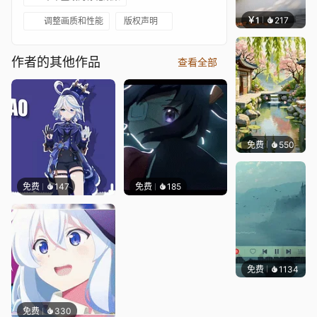
￥1
217
渔小小
调整画质和性能
版权声明
作者的其他作品
查看全部
免费
550
渔小小
免费
147
免费
185
免费
1134
冰茶L
免费
330