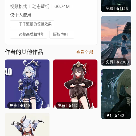
视频格式
动态壁纸
66.74M
免费
1146
辰东壁
仅个人使用
千千壁纸的惊艳效果
调整画质和性能
版权声明
作者的其他作品
查看全部
免费
2000
辰东
免费
149
免费
162
￥1
142
辰东壁