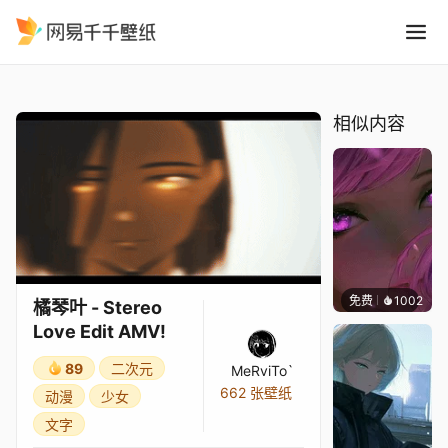
橘琴叶 - Stereo Love Edit A
精选
橘琴叶 - Stereo Love Edit AMV!
相似内容
免费
1002
辰东
橘琴叶 - Stereo
Love Edit AMV!
89
二次元
MeRviTo`
662 张壁纸
动漫
少女
文字