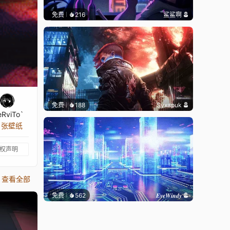
免费
216
鲨鲨啊
免费
188
Syxapuk
RviTo`
2 张壁纸
权声明
查看全部
免费
562
𝑬𝒗𝒆𝑾𝒊𝒏𝒅𝒚