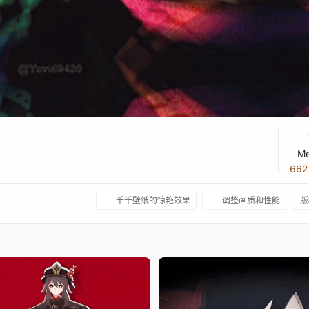
Me
66
千千壁纸的惊艳效果
调整画质和性能
版