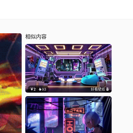
相似内容
￥2
93
好看壁纸