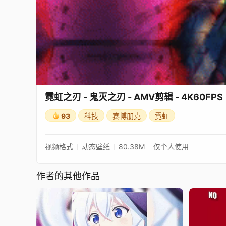
霓虹之刃 - 鬼灭之刃 - AMV剪辑 - 4K60FPS
93
科技
赛博朋克
霓虹
视频格式
动态壁纸
80.38M
仅个人使用
作者的其他作品