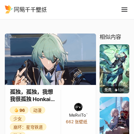
孤独，孤独，我想我很孤独 Honkai
精选
孤独，孤独，我想我很孤独 Honkai Star Rail
相似内容
免费
136
John 
孤独，孤独，我想
我很孤独 Honkai
Star Rail
96
动漫
MeRviTo`
少女
662 张壁纸
崩坏：星穹铁道