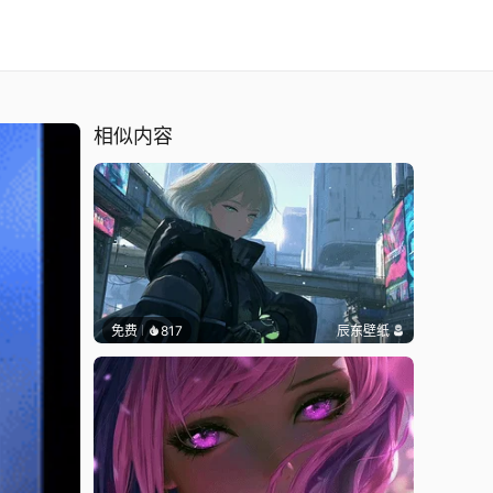
相似内容
免费
817
辰东壁纸