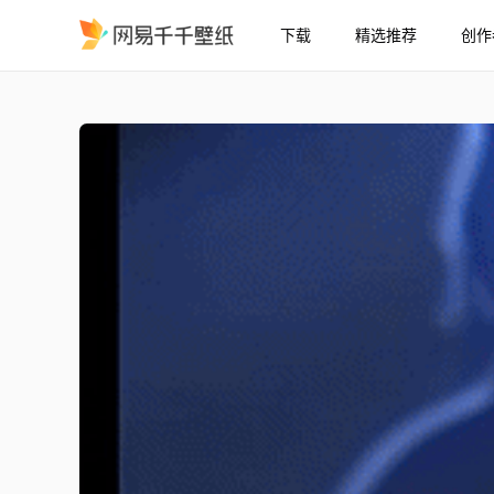
下载
精选推荐
创作
博人传 佐助 对战 金式 - 
精选
博人传 佐助 对战 金式 - 停止那个剪辑 AMV