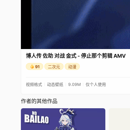
博人传 佐助 对战 金式 - 停止那个剪辑 AMV
91
二次元
动漫
视频格式
动态壁纸
9.09M
仅个人使用
作者的其他作品