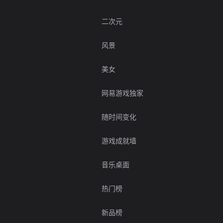
二次元
风景
美女
网易游戏独家
随时间变化
游戏成就墙
音乐桌面
热门榜
新品榜