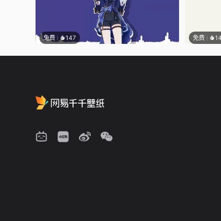
免费
147
免费
1