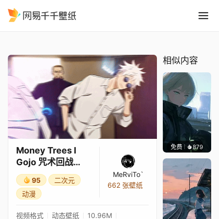
Money Trees I Gojo 咒术回
精选
Money Trees I Gojo 咒术回战 AMV 编辑
相似内容
免费
879
辰东壁
Money Trees I
Gojo 咒术回战
AMV 编辑
MeRviTo`
95
二次元
662 张壁纸
动漫
视频格式
动态壁纸
10.96M