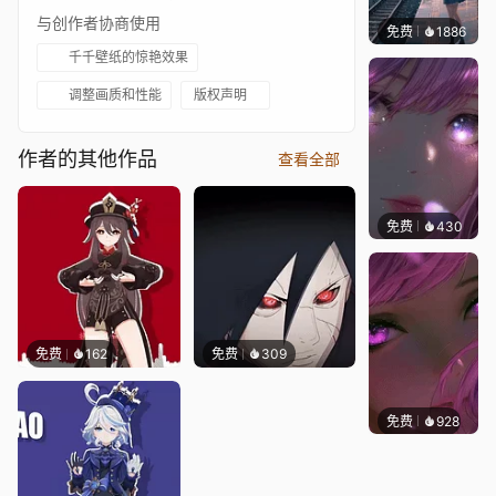
与创作者协商使用
免费
1886
辰东壁
千千壁纸的惊艳效果
调整画质和性能
版权声明
作者的其他作品
查看全部
免费
430
辰东壁
免费
162
免费
309
免费
928
辰东壁