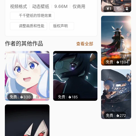
视频格式
动态壁纸
9.66M
仅商用
￥1
宅婳氏
千千壁纸的惊艳效果
调整画质和性能
版权声明
作者的其他作品
查看全部
免费
1394
Lodo
免费
330
免费
185
免费
272
｡✧Ma