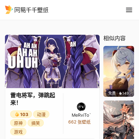
雷电将军，弹跳起来！
精选
雷电将军，弹跳起来！
相似内容
免费
149
Tikzit
雷电将军，弹跳起
来！
103
动漫
MeRviTo`
662 张壁纸
原神
搞笑
游戏