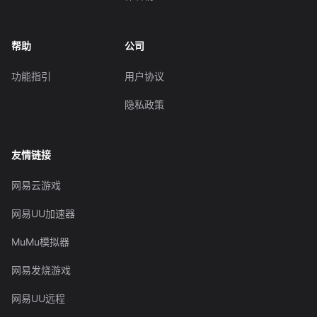
帮助
公司
功能指引
用户协议
隐私政策
友情链接
网易云游戏
网易UU加速器
MuMu模拟器
网易发烧游戏
网易UU远程