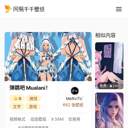
弹跳吧 Mualani！
精选
弹跳吧 Mualani！
相似内容
免费
240
好看壁
弹跳吧 Mualani！
0
搞怪
MeRviTo`
662 张壁纸
文字
游戏
视频格式
动态壁纸
9.56M
仅商用
千千壁纸的惊艳效果