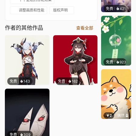
免费
421
好看壁
调整画质和性能
版权声明
作者的其他作品
查看全部
免费
923
好看壁
免费
143
免费
162
￥2
偶然
免费
309