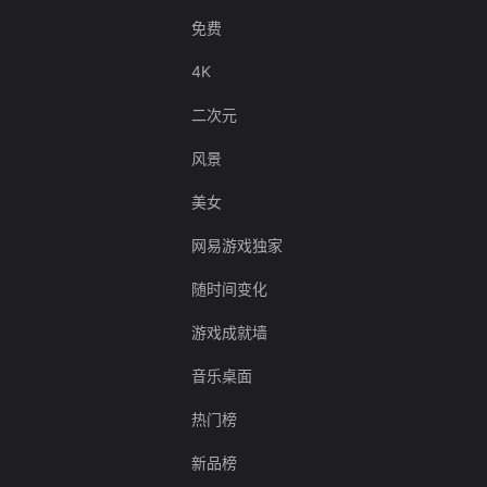
免费
4K
二次元
风景
美女
网易游戏独家
随时间变化
游戏成就墙
音乐桌面
热门榜
新品榜