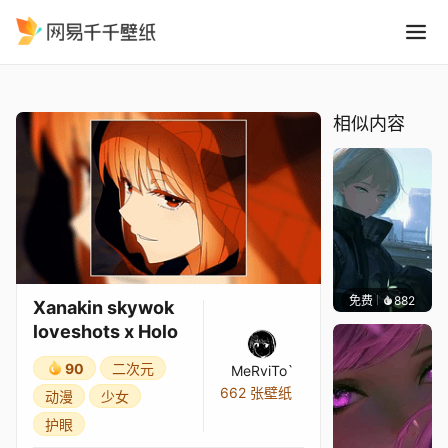
Xanakin skywok loveshots 
精选
Xanakin skywok loveshots x Holo
相似内容
免费
882
辰东壁
Xanakin skywok
loveshots x Holo
90
二次元
MeRviTo`
662 张壁纸
动漫
少女
护眼