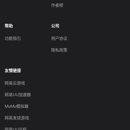
作者榜
帮助
公司
功能指引
用户协议
隐私政策
友情链接
网易云游戏
网易UU加速器
MuMu模拟器
网易发烧游戏
网易UU远程