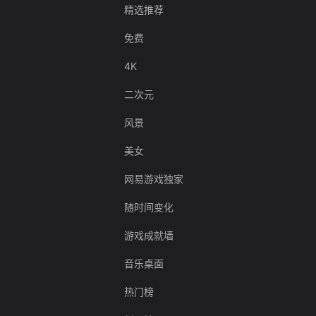
精选推荐
免费
4K
二次元
风景
美女
网易游戏独家
随时间变化
游戏成就墙
音乐桌面
热门榜