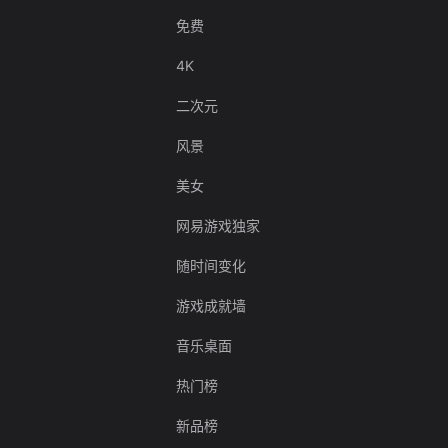
免费
4K
二次元
风景
美女
网易游戏独家
随时间变化
游戏成就墙
音乐桌面
热门榜
新品榜