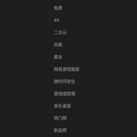
免费
4K
二次元
风景
美女
网易游戏独家
随时间变化
游戏成就墙
音乐桌面
热门榜
新品榜