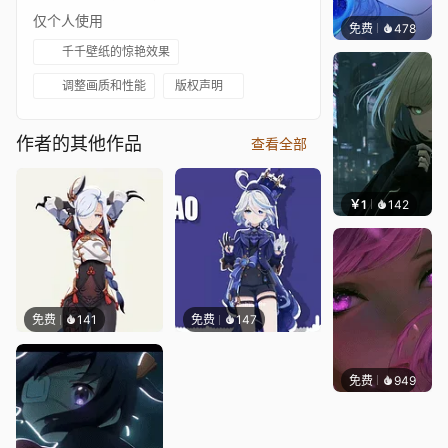
仅个人使用
免费
478
辰东壁
千千壁纸的惊艳效果
调整画质和性能
版权声明
作者的其他作品
查看全部
￥1
142
辰东壁
免费
141
免费
147
免费
949
辰东壁