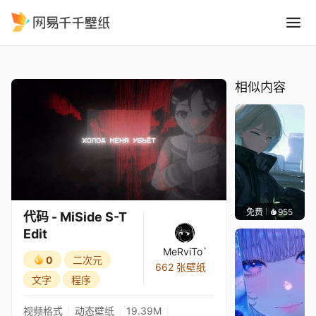
代码 - MiSide S-T Edit
精选
代码 - MiSide S-T Edit
相似内容
免费
955
辰东壁
代码 - MiSide S-T
Edit
MeRviTo`
0
二次元
662 张壁纸
文字
程序
视频格式
动态壁纸
19.39M