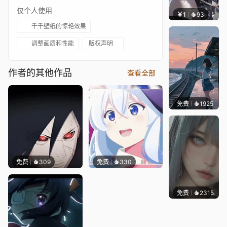
仅个人使用
￥1
93
辰东壁
千千壁纸的惊艳效果
调整画质和性能
版权声明
作者的其他作品
查看全部
免费
1925
辰东壁
免费
309
免费
330
免费
2315
辰东