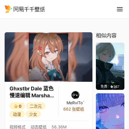
Ghxstbr Dale 蓝色慢速编辑 Ma
精选
Ghxstbr Dale 蓝色慢速编辑 Marsha Masachika
相似内容
免费
987
辰东壁
Ghxstbr Dale 蓝色
慢速编辑 Marsha
Masachika
MeRviTo`
0
二次元
662 张壁纸
动漫
少女
视频格式
动态壁纸
56.36M