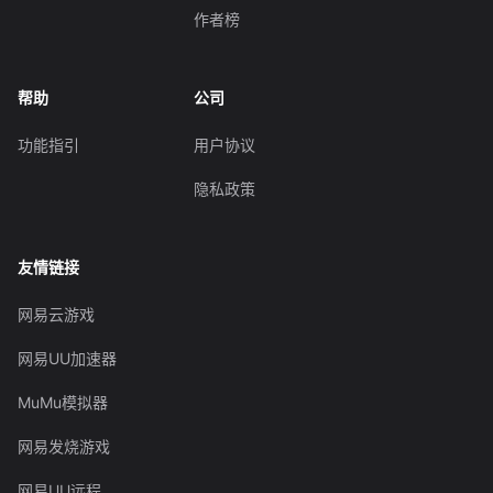
作者榜
帮助
公司
功能指引
用户协议
隐私政策
友情链接
网易云游戏
网易UU加速器
MuMu模拟器
网易发烧游戏
网易UU远程