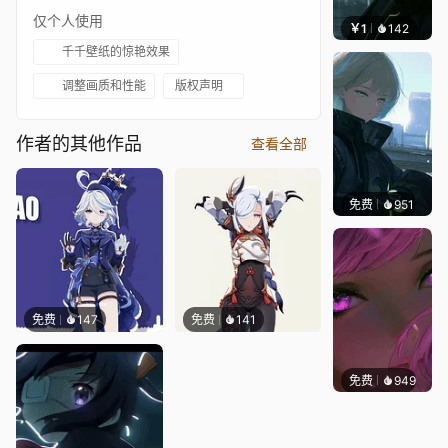
仅个人使用
￥1
142
辰东壁
千千壁纸的惊艳效果
调整画质和性能
版权声明
作者的其他作品
查看全部
免费
951
辰东壁
免费
147
免费
141
免费
949
辰东壁