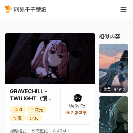
GRAVECHILL - TWILIGHT
精选
GRAVECHILL - TWILIGHT（慢速 + 混响）
相似内容
免费
1916
辰东壁
GRAVECHILL -
TWILIGHT（慢速
+ 混响）
MeRviTo`
0
二次元
662 张壁纸
动漫
少女
视频格式
动态壁纸
8.49M