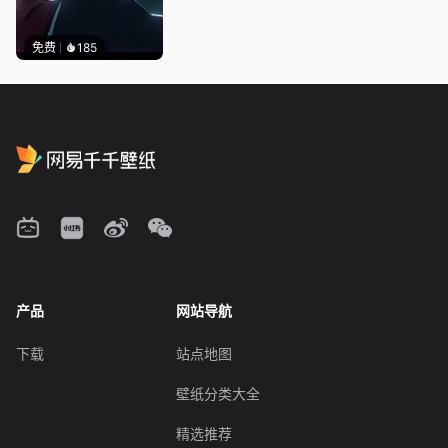
免费
185
产品
网站导航
下载
站点地图
壁纸分类大全
精选推荐