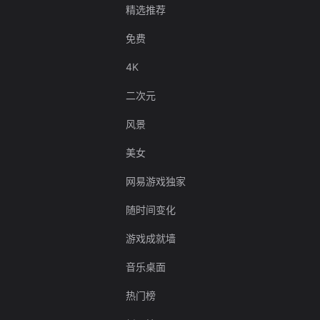
精选推荐
免费
4K
二次元
风景
美女
网易游戏独家
随时间变化
游戏成就墙
音乐桌面
热门榜