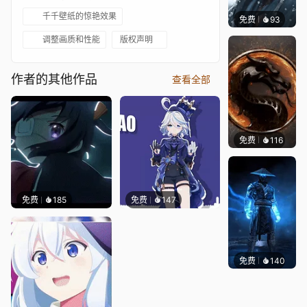
千千壁纸的惊艳效果
免费
93
Niara
调整画质和性能
版权声明
作者的其他作品
查看全部
免费
116
ender
免费
185
免费
147
免费
140
ender