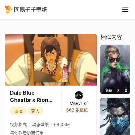
Dale Blue Ghxstbr x Rion E
精选
Dale Blue Ghxstbr x Rion Enomoto
相似内容
免费
SomethingEPIC
Dale Blue
Ghxstbr x Rion
MeRviTo`
Enomoto
662 张壁纸
0
真人
视频格式
动态壁纸
64.03M
与创作者协商使用