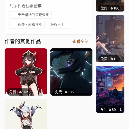
与创作者协商使用
免费
186
Syxap
千千壁纸的惊艳效果
调整画质和性能
版权声明
作者的其他作品
查看全部
免费
111
Melon
免费
162
免费
185
￥1
89
叮叮当