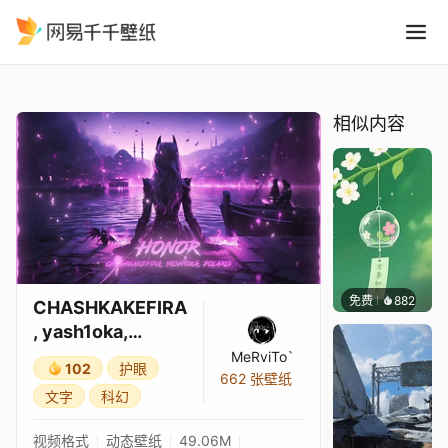
CHASHKAKEFIRA, yash1oka,
精选
CHASHKAKEFIRA, yash1oka, Polaris – HONOR
相似内容
免费
882
好看壁
CHASHKAKEFIRA
, yash1oka,
Polaris – HONOR
MeRviTo`
102
护眼
662 张壁纸
文字
科幻
视频格式
动态壁纸
49.06M