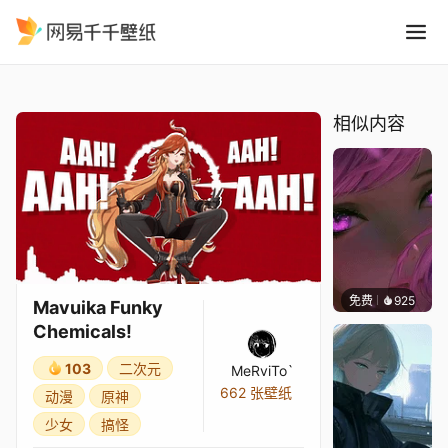
Mavuika Funky Chemicals!
精选
Mavuika Funky Chemicals!
相似内容
免费
925
辰东壁
Mavuika Funky
Chemicals!
103
二次元
MeRviTo`
662 张壁纸
动漫
原神
少女
搞怪