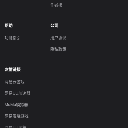
作者榜
帮助
公司
功能指引
用户协议
隐私政策
友情链接
网易云游戏
网易UU加速器
MuMu模拟器
网易发烧游戏
网易UU远程