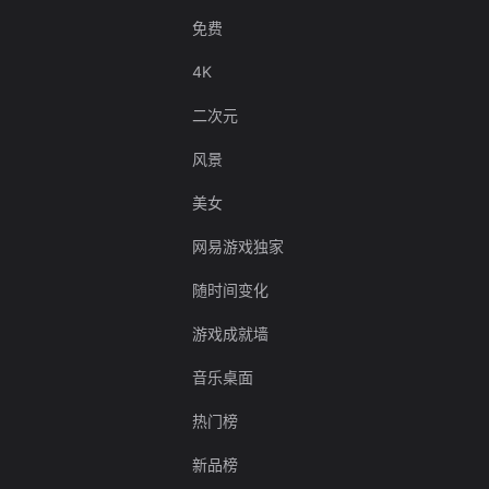
免费
4K
二次元
风景
美女
网易游戏独家
随时间变化
游戏成就墙
音乐桌面
热门榜
新品榜