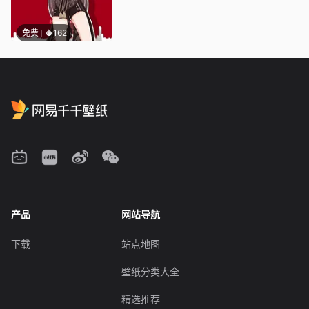
免费
162
产品
网站导航
下载
站点地图
壁纸分类大全
精选推荐