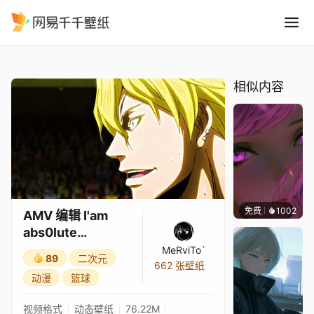
AMV 编辑 Iam abs0lute PH
精选
AMV 编辑 I'am abs0lute PHARMACIST - OVERDOE
相似内容
免费
1002
辰东
AMV 编辑 I'am
abs0lute
PHARMACIST -
MeRviTo`
89
二次元
OVERDOE
662 张壁纸
动漫
篮球
视频格式
动态壁纸
76.22M