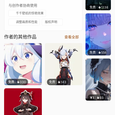
与创作者协商使用
免费
1138
辰东壁
千千壁纸的惊艳效果
调整画质和性能
版权声明
作者的其他作品
查看全部
免费
556
辰东壁
免费
330
免费
143
￥1
93
辰东壁