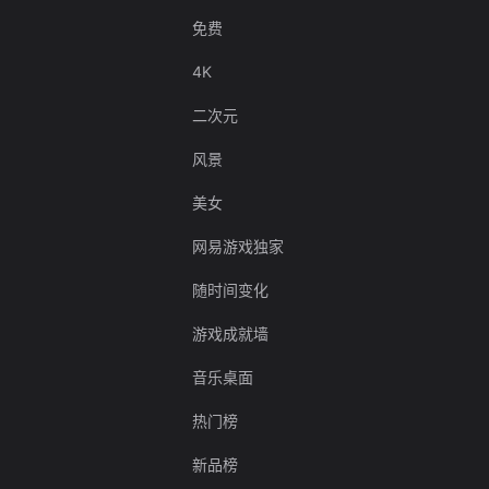
免费
4K
二次元
风景
美女
网易游戏独家
随时间变化
游戏成就墙
音乐桌面
热门榜
新品榜