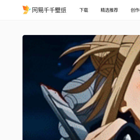
下载
精选推荐
创作
Vieze Asbak - Meet He
精选
Vieze Asbak - Meet Her At The Love Parade