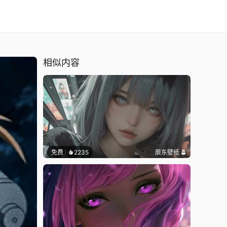
相似内容
免费
2235
辰东壁纸