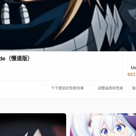
Parade（慢速版）
Me
66
千千壁纸的惊艳效果
调整画质和性能
版