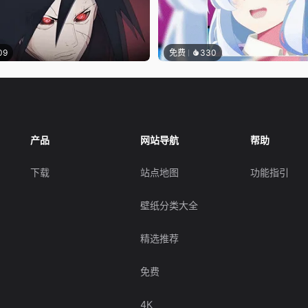
09
免费
330
产品
网站导航
帮助
下载
站点地图
功能指引
壁纸分类大全
精选推荐
免费
4K