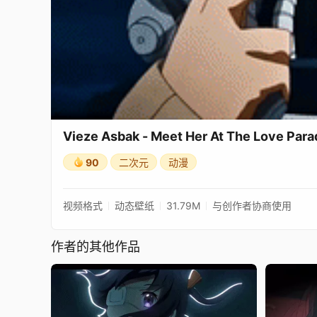
Vieze Asbak - Meet Her At The Love 
90
二次元
动漫
视频格式
动态壁纸
31.79M
与创作者协商使用
作者的其他作品