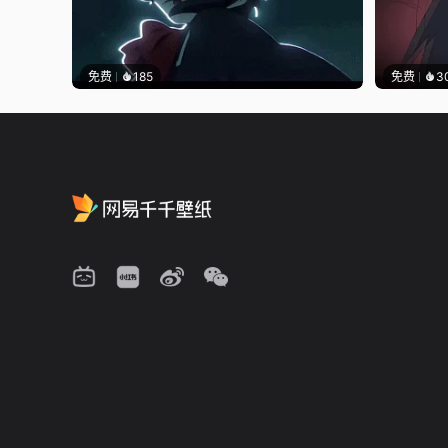
免费
185
免费
3