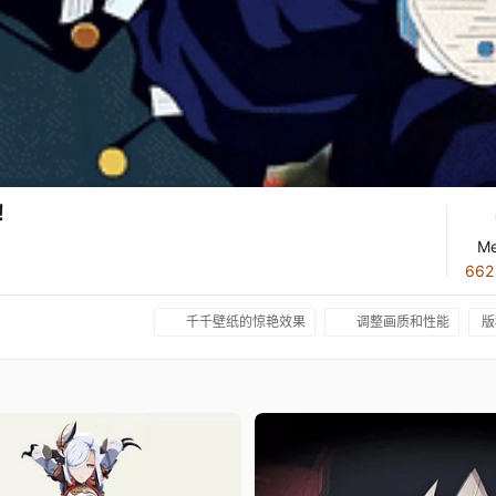
辑！
Me
66
千千壁纸的惊艳效果
调整画质和性能
版