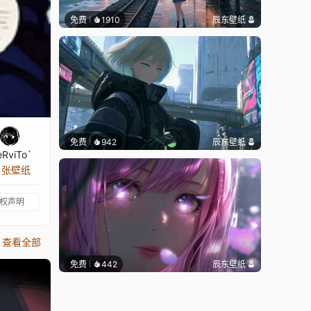
免费
1910
辰东壁纸
免费
942
辰东壁纸
RviTo`
2 张壁纸
权声明
查看全部
免费
442
辰东壁纸