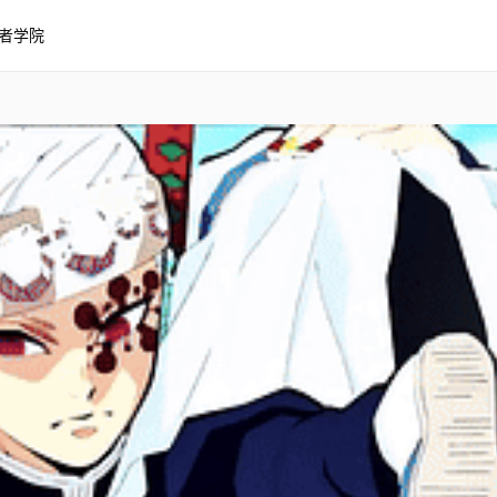
者学院
otion 珠世 动画剪辑！