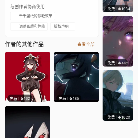
与创作者协商使用
免费
1934
辰东
千千壁纸的惊艳效果
调整画质和性能
版权声明
作者的其他作品
查看全部
免费
462
辰东壁
免费
162
免费
185
免费
1020
辰东