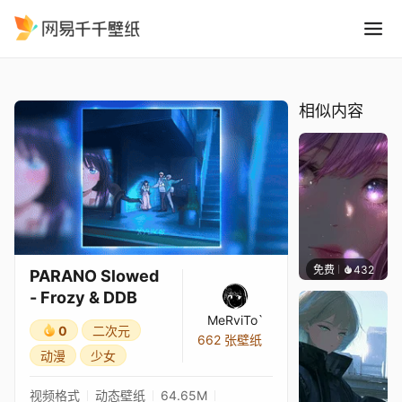
PARANO Slowed - Frozy & 
精选
PARANO Slowed - Frozy & DDB
相似内容
免费
432
辰东壁
PARANO Slowed
- Frozy & DDB
MeRviTo`
0
二次元
662 张壁纸
动漫
少女
视频格式
动态壁纸
64.65M