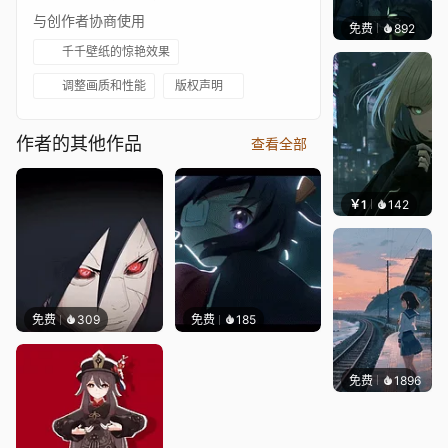
与创作者协商使用
免费
892
辰东壁
千千壁纸的惊艳效果
调整画质和性能
版权声明
作者的其他作品
查看全部
￥1
142
辰东壁
免费
309
免费
185
免费
1896
辰东壁