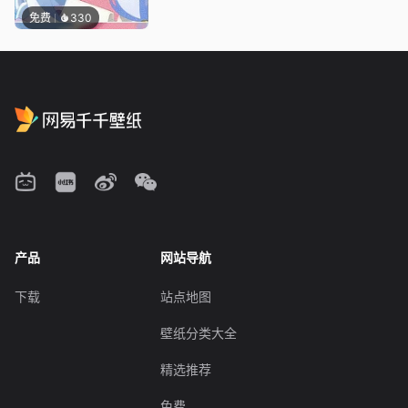
免费
330
产品
网站导航
下载
站点地图
壁纸分类大全
精选推荐
免费