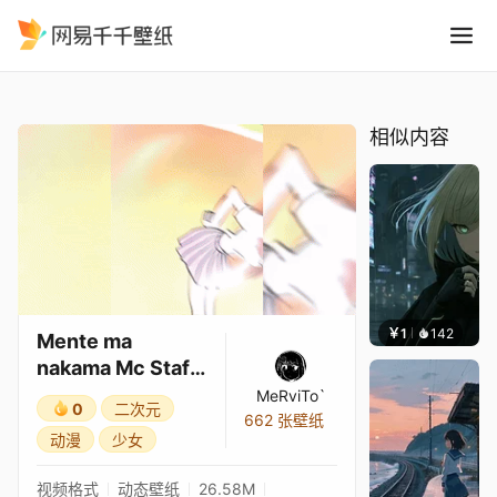
Mente ma nakama Mc Sta
精选
Mente ma nakama Mc Staff x 最佳死神老婆
相似内容
￥1
142
辰东壁
Mente ma
nakama Mc Staff
x 最佳死神老婆
MeRviTo`
0
二次元
662 张壁纸
动漫
少女
视频格式
动态壁纸
26.58M