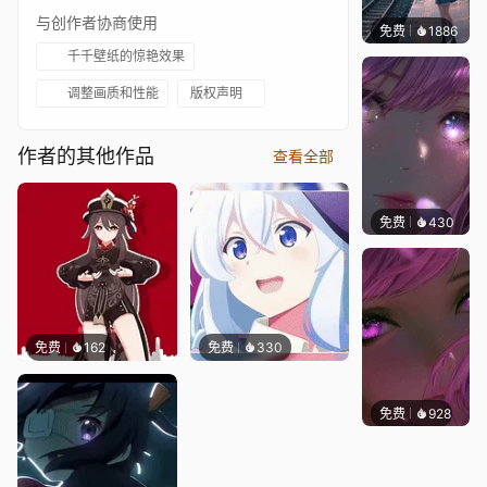
与创作者协商使用
免费
1886
辰东壁
千千壁纸的惊艳效果
调整画质和性能
版权声明
作者的其他作品
查看全部
免费
430
辰东壁
免费
162
免费
330
免费
928
辰东壁