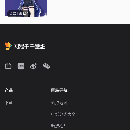
免费
149
产品
网站导航
下载
站点地图
壁纸分类大全
精选推荐