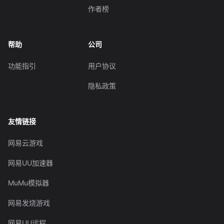
作者榜
帮助
公司
功能指引
用户协议
隐私政策
友情链接
网易云游戏
网易UU加速器
MuMu模拟器
网易发烧游戏
网易UU远程