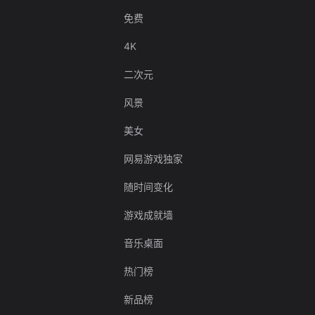
免费
4K
二次元
风景
美女
网易游戏独家
随时间变化
游戏成就墙
音乐桌面
热门榜
新品榜