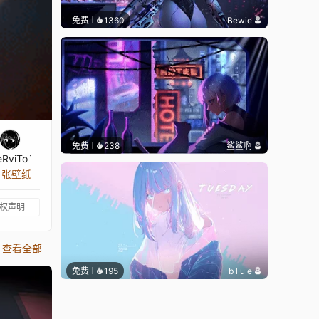
免费
1360
Bewie
免费
238
鲨鲨啊
RviTo`
2 张壁纸
权声明
查看全部
免费
195
b l u e