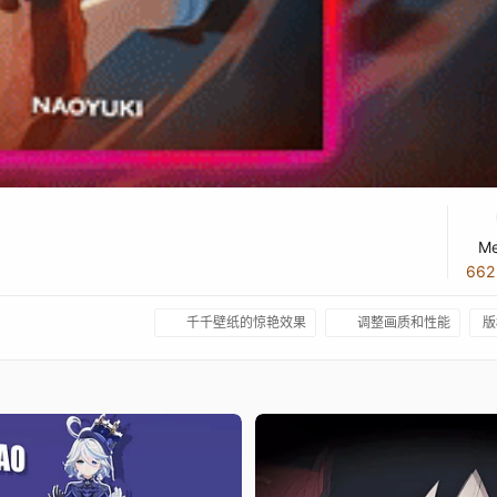
Me
66
千千壁纸的惊艳效果
调整画质和性能
版