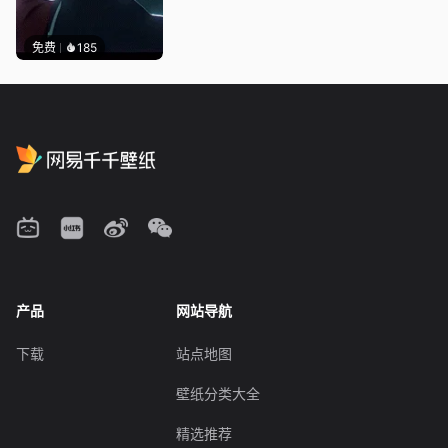
免费
185
产品
网站导航
下载
站点地图
壁纸分类大全
精选推荐