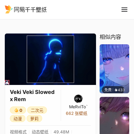
Veki Veki Slowed x Rem
精选
Veki Veki Slowed x Rem
相似内容
免费
433
辰东壁
Veki Veki Slowed
x Rem
MeRviTo`
0
二次元
662 张壁纸
动漫
萝莉
视频格式
动态壁纸
49.48M