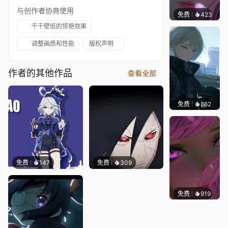
与创作者协商使用
免费
423
辰东壁
千千壁纸的惊艳效果
调整画质和性能
版权声明
作者的其他作品
查看全部
免费
862
辰东壁
免费
147
免费
309
免费
919
辰东壁