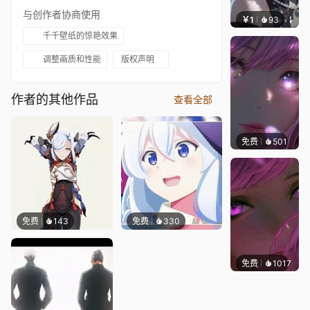
与创作者协商使用
￥1
93
辰东壁
千千壁纸的惊艳效果
调整画质和性能
版权声明
作者的其他作品
查看全部
免费
501
辰东壁
免费
143
免费
330
免费
1017
辰东壁