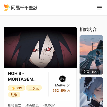
NOH $ - MONTAGEM FINAL
精选
NOH $ - MONTAGEM FINALE（慢速 + 混响）x Madara Uchiha
相似内容
免费
2021
辰东
NOH $ -
MONTAGEM
FINALE（慢速 + 混
MeRviTo`
309
二次元
响）x Madara
662 张壁纸
动漫
Uchiha
视频格式
动态壁纸
46.06M