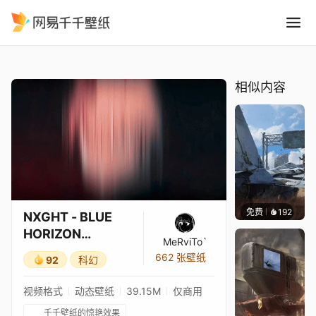
NXGHT - BLUE HORIZON 
精选
NXGHT - BLUE HORIZON FUNK（减速 + 混响）
相似内容
免费
192
Syxap
NXGHT - BLUE
HORIZON
MeRviTo`
FUNK（减速 + 混
662 张壁纸
92
科幻
响）
视频格式
动态壁纸
39.15M
仅商用
千千壁纸的惊艳效果