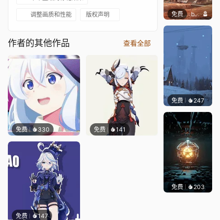
免费
butcho
调整画质和性能
版权声明
作者的其他作品
查看全部
免费
247
Syxap
免费
330
免费
141
免费
203
Meowl
免费
147