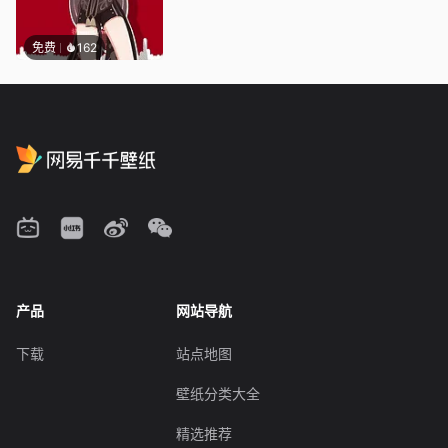
免费
162
产品
网站导航
下载
站点地图
壁纸分类大全
精选推荐