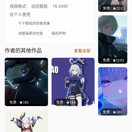
视频格式
动态壁纸
16.64M
免费
2033
辰东
仅个人使用
千千壁纸的惊艳效果
调整画质和性能
版权声明
作者的其他作品
查看全部
免费
1183
辰东壁
免费
185
免费
149
免费
589
辰东壁