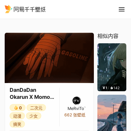
DanDaDan Okarun X Momo -
精选
DanDaDan Okarun X Momo - Gasoline Edit AMV
相似内容
￥1
142
辰东壁
DanDaDan
Okarun X Momo -
Gasoline Edit
0
二次元
MeRviTo`
AMV
662 张壁纸
动漫
少女
搞笑