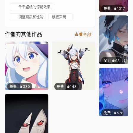
千千壁纸的惊艳效果
免费
1017
辰东壁
调整画质和性能
版权声明
作者的其他作品
查看全部
￥1
93
辰东壁
免费
330
免费
143
免费
578
辰东壁