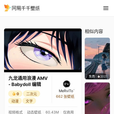
九龙通用浪漫 AMV - Babydol
精选
九龙通用浪漫 AMV - Babydoll 编辑
相似内容
免费
2021
辰东
九龙通用浪漫 AMV
- Babydoll 编辑
MeRviTo`
0
二次元
662 张壁纸
动漫
文字
视频格式
动态壁纸
60.43M
仅商用