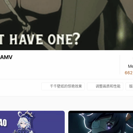
辑 AMV
Me
66
千千壁纸的惊艳效果
调整画质和性能
版