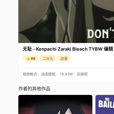
无耻 - Kenpachi Zaraki Bleach TYBW 编
89
二次元
动漫
视频格式
动态壁纸
19.93M
仅商用
作者的其他作品