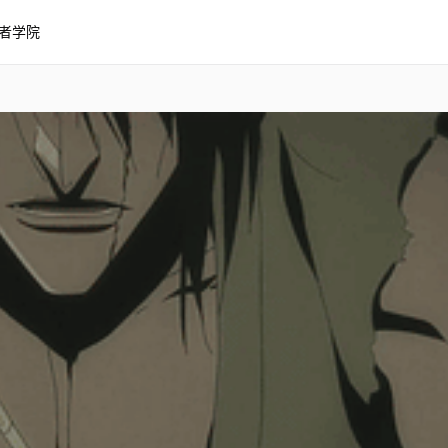
者学院
 Bleach TYBW 编辑 AMV