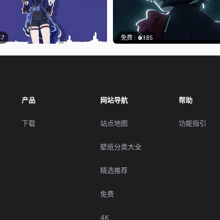
47
免费
185
产品
网站导航
帮助
下载
站点地图
功能指引
壁纸分类大全
精选推荐
免费
4K