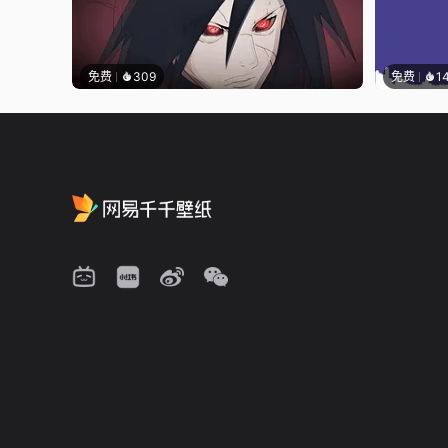
免费
309
免费
1