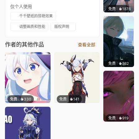
仅个人使用
免费
1878
辰东壁
千千壁纸的惊艳效果
调整画质和性能
版权声明
作者的其他作品
查看全部
免费
862
辰东壁
免费
330
免费
141
免费
919
辰东壁