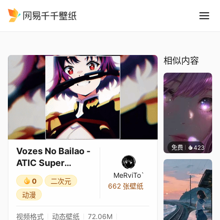
Vozes No Bailao - ATIC Sup
精选
Vozes No Bailao - ATIC Super Slowed x Chained Soldier
相似内容
免费
423
辰东壁
Vozes No Bailao -
ATIC Super
Slowed x
MeRviTo`
0
二次元
Chained Soldier
662 张壁纸
动漫
视频格式
动态壁纸
72.06M