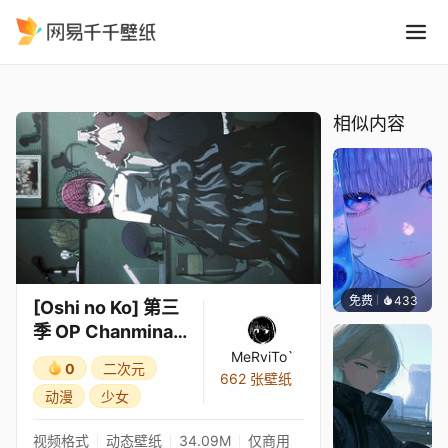
Oshi no Ko 第三季 OP Chanm
精选
[Oshi no Ko] 第三季 OP Chanmina TEST ME
相似内容
免费
433
辰东壁
[Oshi no Ko] 第三
季 OP Chanmina
TEST ME
MeRviTo`
0
二次元
662 张壁纸
动漫
少女
视频格式
动态壁纸
34.09M
仅商用