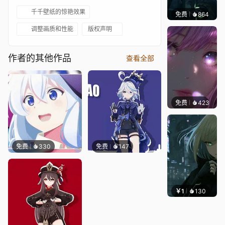
千千壁纸的惊艳效果
免费
864
辰东壁
调整画质和性能
版权声明
作者的其他作品
查看全部
免费
423
辰东壁
免费
330
免费
147
￥1
130
辰东