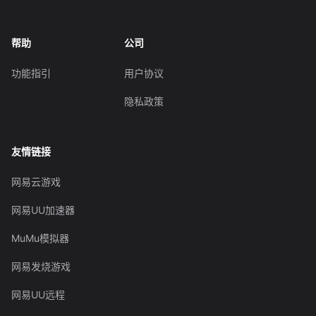
帮助
公司
功能指引
用户协议
隐私政策
友情链接
网易云游戏
网易UU加速器
MuMu模拟器
网易发烧游戏
网易UU远程