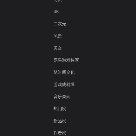
4K
二次元
风景
美女
网易游戏独家
随时间变化
游戏成就墙
音乐桌面
热门榜
新品榜
作者榜