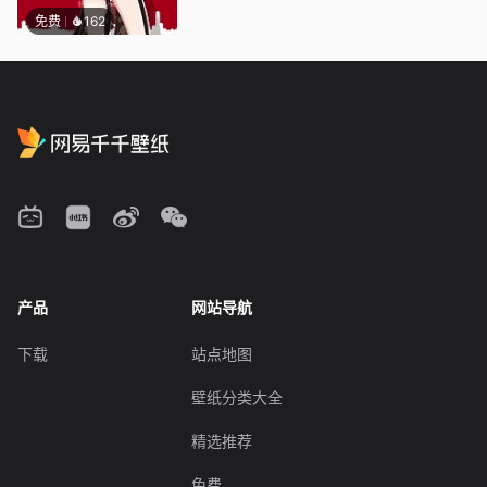
免费
162
产品
网站导航
下载
站点地图
壁纸分类大全
精选推荐
免费