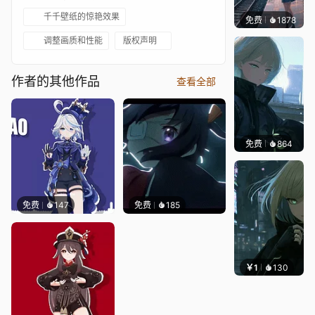
千千壁纸的惊艳效果
免费
1878
辰东壁
调整画质和性能
版权声明
作者的其他作品
查看全部
免费
864
辰东壁
免费
147
免费
185
￥1
130
辰东