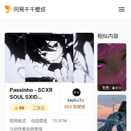
Passinho - SCXR SOUL SXI
精选
Passinho - SCXR SOUL SXID GFSTR Ultra Slowed Suzuya Juuzou
相似内容
免费
919
辰东壁
Passinho - SCXR
SOUL SXID
MeRviTo`
GFSTR Ultra
662 张壁纸
89
二次元
Slowed Suzuya
Juuzou
视频格式
动态壁纸
70.97M
与创作者协商使用