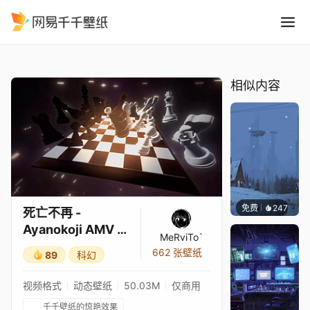
死亡不再 - Ayanokoji AMV 
精选
死亡不再 - Ayanokoji AMV 编辑 4K
相似内容
免费
247
Syxap
死亡不再 -
Ayanokoji AMV 编
MeRviTo`
辑 4K
662 张壁纸
89
科幻
视频格式
动态壁纸
50.03M
仅商用
千千壁纸的惊艳效果