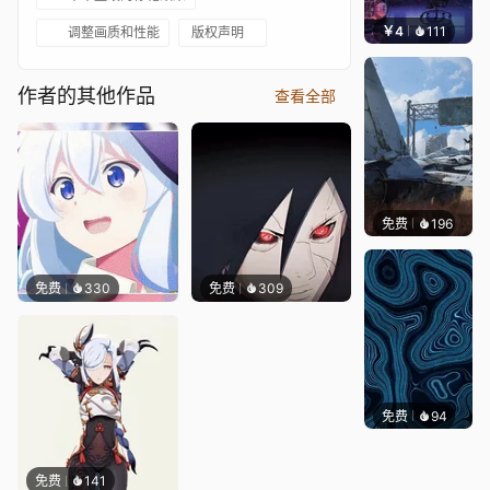
￥4
111
楚梦缘
调整画质和性能
版权声明
作者的其他作品
查看全部
免费
196
Syxap
免费
330
免费
309
免费
94
Parme
免费
141