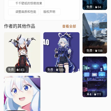
千千壁纸的惊艳效果
免费
94
Parme
调整画质和性能
版权声明
作者的其他作品
查看全部
免费
198
Syxap
免费
143
免费
149
￥4
111
楚梦缘