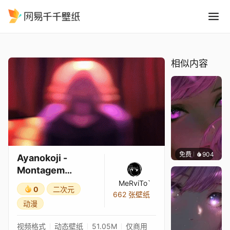
Ayanokoji - Montagem Alqu
精选
Ayanokoji - Montagem Alquima Edit AMV 4k!
相似内容
免费
904
辰东壁
Ayanokoji -
Montagem
Alquima Edit AMV
MeRviTo`
0
二次元
4k!
662 张壁纸
动漫
视频格式
动态壁纸
51.05M
仅商用