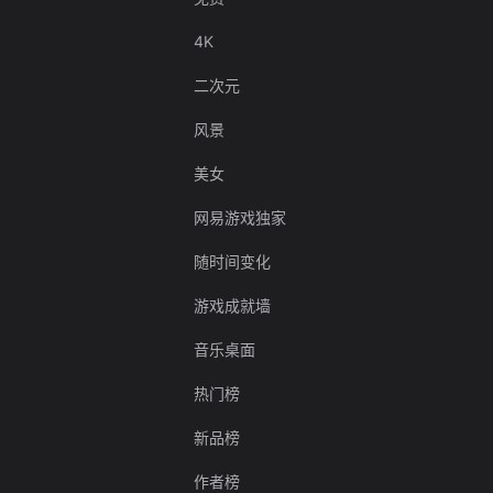
4K
二次元
风景
美女
网易游戏独家
随时间变化
游戏成就墙
音乐桌面
热门榜
新品榜
作者榜