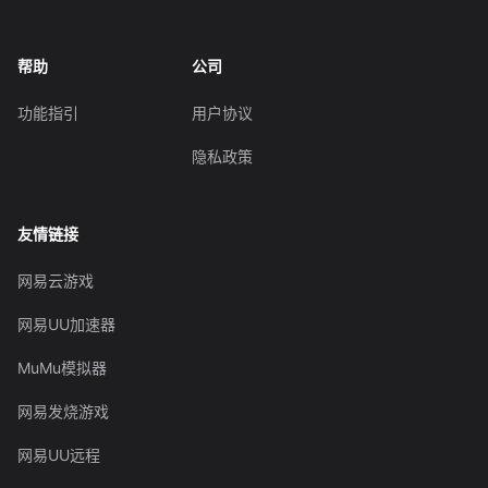
帮助
公司
功能指引
用户协议
隐私政策
友情链接
网易云游戏
网易UU加速器
MuMu模拟器
网易发烧游戏
网易UU远程