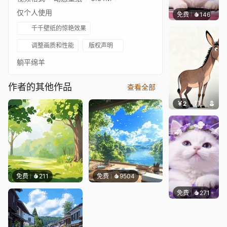
仅个人使用
免费
146
豆子酱e
千千壁纸的惊艳效果
调整画质和性能
版权声明
躺平绵羊
作者的其他作品
查看全部
￥2
叮叮当当
免费
211
免费
9504
免费
271
豆子酱e