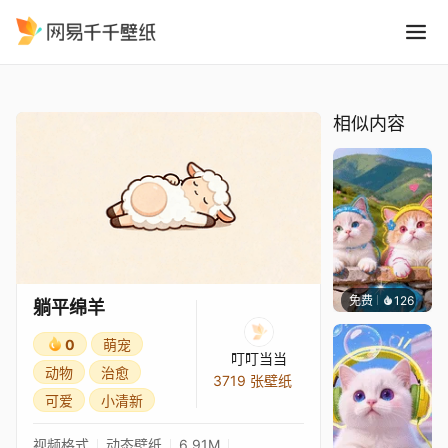
躺平绵羊
精选
躺平绵羊
相似内容
免费
126
豆子酱e
躺平绵羊
0
萌宠
叮叮当当
动物
治愈
3719 张壁纸
可爱
小清新
视频格式
动态壁纸
6.91M