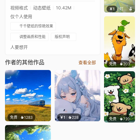
视频格式
动态壁纸
10.42M
￥1
叮叮当当
仅个人使用
千千壁纸的惊艳效果
调整画质和性能
版权声明
人要想开
作者的其他作品
查看全部
免费
203
渔小小
免费
1283
￥1
228
免费
720
渔小小