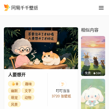
人要想开
精选
人要想开
相似内容
免费
596
渔小小
人要想开
0
趣味
幽默
文字
叮叮当当
3720 张壁纸
萌宠
动物
风景