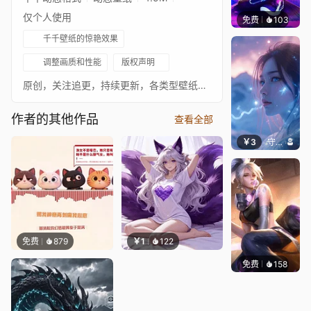
仅个人使用
免费
103
zKUR
千千壁纸的惊艳效果
调整画质和性能
版权声明
原创，关注追更，持续更新，各类型壁纸，各平台同名
作者的其他作品
查看全部
￥3
守望者
免费
879
￥1
122
免费
158
Asuki