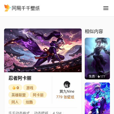
忍者阿卡丽
精选
忍者阿卡丽
相似内容
免费
177
Asuki
忍者阿卡丽
0
游戏
巽九Nine
英雄联盟
阿卡丽
779 张壁纸
同人
炫酷
千千动态格式
动态壁纸
4.5M