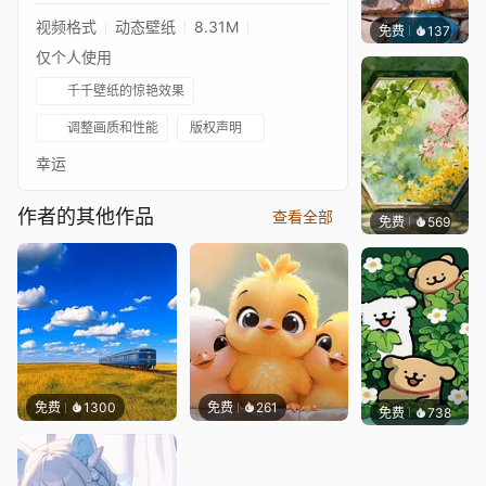
视频格式
动态壁纸
8.31M
免费
137
豆子酱e
仅个人使用
千千壁纸的惊艳效果
调整画质和性能
版权声明
幸运
作者的其他作品
查看全部
免费
569
渔小小
免费
1300
免费
261
免费
738
渔小小