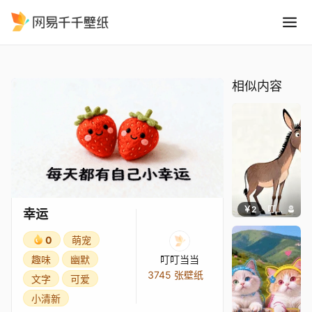
幸运
精选
幸运
相似内容
￥2
叮叮当当
幸运
0
萌宠
趣味
幽默
叮叮当当
3745 张壁纸
文字
可爱
小清新